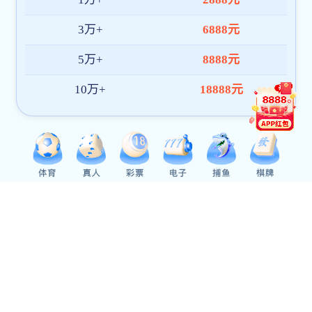
念，传承陶行知“创造教育”教育思想，遵循“德美艺
进、乐学善教”院训，构建“美育特色人才培养模
式”，突出“能唱会跳，能画会教”能力培养，着力打
造“一生一美”的人才培养特色。
米兰体育app在线登录构建了岗课训赛证展六
位一体实训教学模式, 建立三级学科（技能）竞赛体
系，打造音乐、舞蹈、美术、语言、教学技能五个
常态竞赛项目，实现课内外、校内外一体化全链条
育人。“普通教育学”获评重庆市一流课程、重庆市一
流本科课程示范案例，以混合式教学为特色的教学
实践案例获省部级创新教学三等奖。
米兰体育app在线登录实施“党建统领特色育人
行动”，打造新时代红岩先锋变革型党组织，坚持开