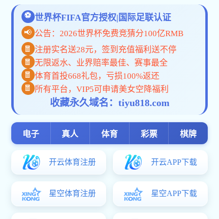
教育米兰体育app在线登录现有学前教育、艺
术教育两个专业，学前教育专业是教育部师范生免
试认定幼儿园教师资格改革试点专业。米兰体育
app在线登录先后获得“实践教学先进单位”“课程建
设先进单位”“优良学风示范单位”等荣誉称号。
米兰体育app在线登录现有教职工90人，拥有
一支专业精湛、结构合理、专兼结合、团结务实的
教学团队，其中硕士及以上学位教师占比96.4%，
高级职称教师占比23%。米兰体育app在线登录聘
请幼儿园、高校等多个领域的行业专家为“行业导
师”。
米兰体育app在线登录拥有仿真幼儿园综合实