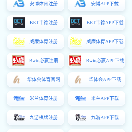
训室、数码钢琴实训室、幼儿舞蹈创编实训室、单
间琴房、环境创设实训室等各类功能教室40余间，
可充分满足各专业的实训需求；与渝北区黄桷坪幼
儿园、合川新华幼儿园、合川大南街幼儿园、铜梁
区实验幼儿园、北碚区缙云幼儿园等教育集团建立
了长期稳定的合作关系，为学生提供丰富的实践机
会。
学前教育专业培养适应区域经济社会发展和学
前教育行业发展需要，师德师风优良，教育情怀深
厚，具有扎实的保教知识和较强的保教能力，具备
专业相关的班级管理和育人能力，具备自我发展能
力和反思能力、沟通能力及团队协作能力，在区县
幼儿园及其他学前教育机构，胜任保教、班级管理