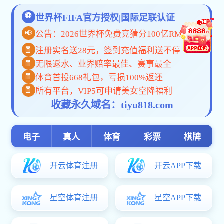
传承红岩志，筑梦新征程 ————2022级学前教育专升本10班团支部开展红岩青年学主题特色团日活动
寓教于乐，跃动未来 ————重庆对外经贸米兰体育app在线登录教育米兰体育app在线登录
残手牵手，共建心连心 ---教育米兰体育app在线登录同合川区残联开展大学生志愿服务 实践基地共建仪式
铭记红岩精神·勇担青春使命 ————“石榴红”特色团支部开展主题座谈会