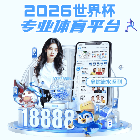
mg娱乐电子游戏
团学工作
规章制度
团学组织
团学
团学在线
首页
-
团学工作
-
团学在线
-
“青春为中国式现代化挺膺担当”——米兰体育在线网站2024年暑期“三下乡”社会实践活动出征仪式