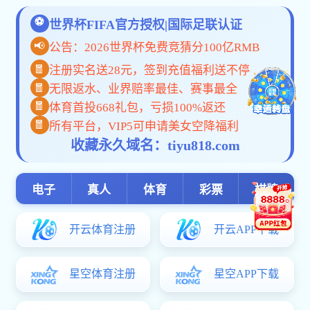
青春前行·共绘未来——米兰体育在线网站开展2023-2024学年度团学组织工作总结大会
助残同心·温暖相伴 ——重庆对外经贸米兰体育app在线登录米兰体育在线网站开展阳光助残、关爱五老活动
情系雷锋月，爱满撒人间--米兰体育在线网站团总支青年志愿者工作部前往较场坝社区开展学雷锋活动
吾思吾言，辩之有道 ——重庆对外经贸米兰体育app在线登录米兰体育在线网站首届团学骨干大比武团队赛
助残启航，暖心行动——重庆对外经贸米兰体育app在线登录米兰体育在线网站爱心助残活动
初心不变，植树同行——重庆对外经贸米兰体育app在线登录米兰体育在线网站开展植树节雷锋月活动
情暖三八节，巾帼绽芳华——重庆对外经贸米兰体育app在线登录米兰体育在线网站“三八”女生节插花活动