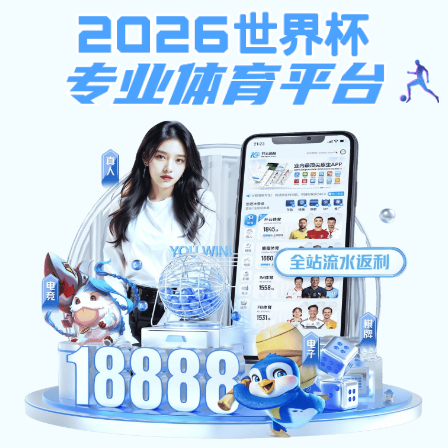
mg娱乐电子游戏
专业建设
专业建设
人才培养
专业建设
首页
-
专业建设
-
专业建设
-
正文
园长课堂开讲啦！ ——“解码幼儿园家长工