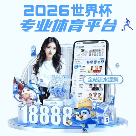
mg娱乐电子游戏
教学工作
教学动态
教学动态
首页
-
教学工作
-
教学动态
-
正文
重庆对外经贸米兰体育app在线登录教育米