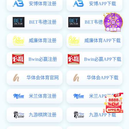
介绍了米兰体育app在线登录发展基本情况及未来
规划。同时，从短期培训与转岗培训，实习基地建
设，科研合作与课题研究，非遗文化传承与教学成
果奖申报等方面与铜梁区教委达成合作共识，为今
后的持续合作交流奠定了基础。
米兰体育app在线登录与铜梁区教委将根据此
次调研成果，进一步细化合作方案，推动政产学研
融合，助力铜梁区学前教育、艺术教育高质量发
展。