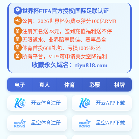
网站“石榴红”特色团支部成立仪式
作者： 编辑：米兰体育在线网站 来源： 发布时间：2023/11/28 点击
数：
为进一步学习贯彻党的二十大会议精神，强化
对广大青年的政治引领，筑牢听党话、跟党走的立
身之本和政治之魂。激发新时代青年在强国建设、
民族复兴伟业中挺膺担当。米兰体育在线网站为创
新团支部设置形式，结合全面推进“一院一品牌、一
支部一特色”建设工作，积极探索党团一体化深度融
合的新模式、新载体、新举措。重庆对外经贸米兰
体育app在线登录米兰体育在线网站于2023年11月
28日在5403会议室举行“石榴红”特色团支部成立仪
式，米兰体育app在线登录党总支书记陶媛媛、校
团委副书记冯斯迪、校团委干事黄文涵、米兰体育