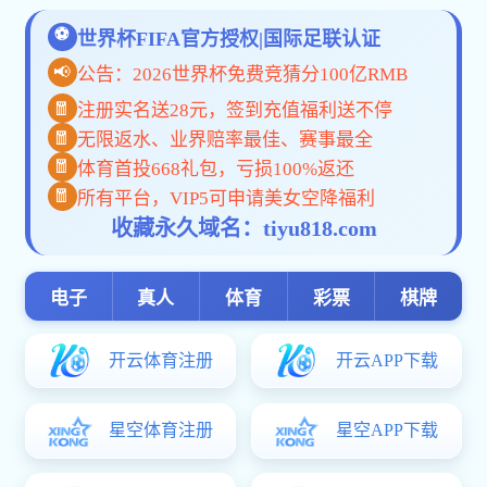
学骨干培训
作者： 编辑：米兰体育在线网站 来源： 发布时间：2023/11/15 点击
数：
为深入学习贯彻落实党的二十大精神和习近平
总书记关于青年工作的重要思想，用习近平新时代
中国特色社会主义思想武装团学骨干，结合《中长
期青年发展规划（2016-2025年）》,坚持不懈地用
社会主义核心价值体系教育青年，通过教育培训和
实践锻炼等行之有效的方式，在大学生中培养一批
坚定跟党走中国特色社会主义道路理想信念的学生
骨干、共青团干部和青年知识分子，为他们逐步成
长为高度理论自觉、鲜明实践品格深厚群众根基、