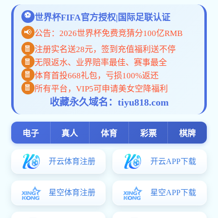
站开展第40届“校园之春”演讲比赛院内选拔
赛
作者： 编辑：米兰体育在线网站 来源： 发布时间：2021/04/12 点击
数：
为庆祝中国共产党建党
100周年，重温党的光
辉历程，歌颂党的伟大成就，继承和发扬党的优
良革命传统，
激发
当代
青年
大学生的爱国精神。
4
月8日
，
米兰体育app在线登录在
T2208开展了第
40届“校园之春
——
学党史、强信念、跟党走
”
主
题
演讲比赛院内选拔赛
，
选拔赛
的
评委
由
辅导员
王成昊、朱秋盈
担任
，另
有
42名同学为大众评
委。
此次
选拔赛
，
米兰体育app在线登录
共有
4名
同学参加，选手们
紧扣演讲主题
，用
慷慨激昂
的