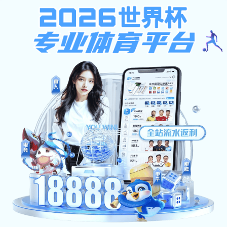
mg娱乐电子游戏
党建工作
党建工作
学习园地
党建工作
首页
-
党建工作
-
党建工作
-
正文
忆峥嵘岁月 担时代责任——米兰体育在线网